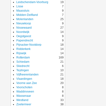
Leidschendam-Voorburg
19
Lisse
7
Maassluis
9
Midden-Delfland
7
Molenlanden
25
Nieuwkoop
9
Nissewaard
27
Noordwijk
14
Oegstgeest
9
Papendrecht
9
Pijnacker-Nootdorp
18
Ridderkerk
14
Rijswijk
14
Rotterdam
169
Schiedam
21
Sliedrecht
6
Teylingen
10
Vijfheerenlanden
21
Vlaardingen
18
Voorne aan Zee
20
Voorschoten
8
Waddinxveen
8
Wassenaar
8
Westland
33
Zoetermeer
38