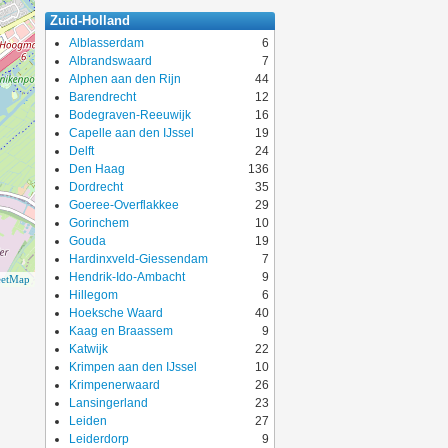
Zuid-Holland
Alblasserdam
6
Albrandswaard
7
Alphen aan den Rijn
44
Barendrecht
12
Bodegraven-Reeuwijk
16
Capelle aan den IJssel
19
Delft
24
Den Haag
136
Dordrecht
35
Goeree-Overflakkee
29
Gorinchem
10
Gouda
19
Hardinxveld-Giessendam
7
Hendrik-Ido-Ambacht
9
eetMap
Hillegom
6
Hoeksche Waard
40
Kaag en Braassem
9
Katwijk
22
Krimpen aan den IJssel
10
Krimpenerwaard
26
Lansingerland
23
Leiden
27
Leiderdorp
9