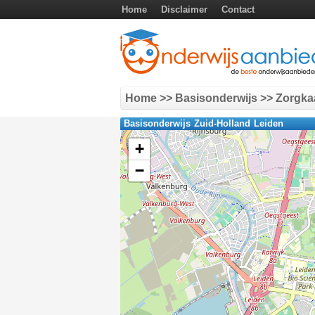
Home
Disclaimer
Contact
Home
>> Basisonderwijs >> Zorgka
Basisonderwijs Zuid-Holland Leiden
+
−