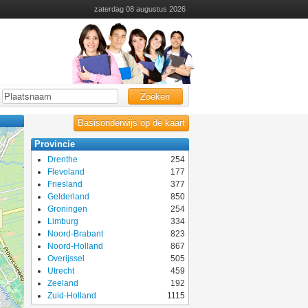
zaterdag 08 augustus 2026
Zoeken
Basisonderwijs op de kaart
Provincie
Drenthe
254
Flevoland
177
Friesland
377
Gelderland
850
Groningen
254
Limburg
334
Noord-Brabant
823
Noord-Holland
867
Overijssel
505
Utrecht
459
Zeeland
192
Zuid-Holland
1115