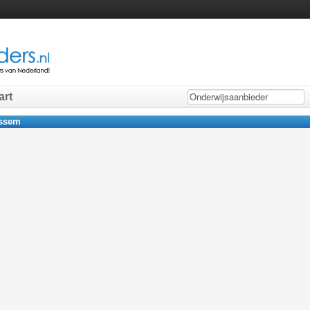
art
assem