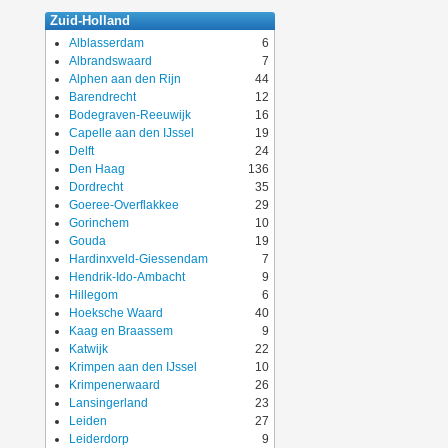
Zuid-Holland
Alblasserdam
6
Albrandswaard
7
Alphen aan den Rijn
44
Barendrecht
12
Bodegraven-Reeuwijk
16
Capelle aan den IJssel
19
Delft
24
Den Haag
136
Dordrecht
35
Goeree-Overflakkee
29
Gorinchem
10
Gouda
19
Hardinxveld-Giessendam
7
Hendrik-Ido-Ambacht
9
Hillegom
6
Hoeksche Waard
40
Kaag en Braassem
9
Katwijk
22
Krimpen aan den IJssel
10
Krimpenerwaard
26
Lansingerland
23
Leiden
27
Leiderdorp
9