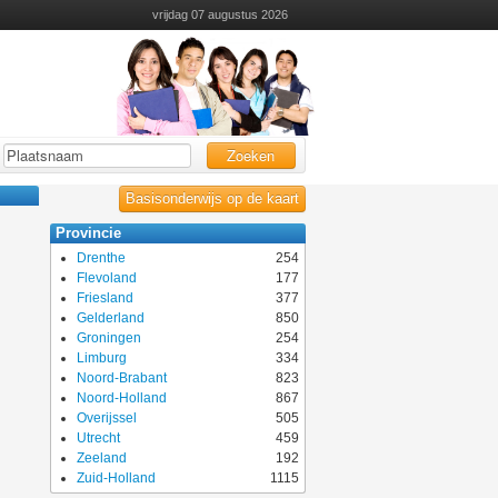
vrijdag 07 augustus 2026
Zoeken
Basisonderwijs op de kaart
Provincie
Drenthe
254
Flevoland
177
Friesland
377
Gelderland
850
Groningen
254
Limburg
334
Noord-Brabant
823
Noord-Holland
867
Overijssel
505
Utrecht
459
Zeeland
192
Zuid-Holland
1115