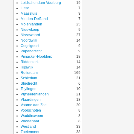
Leidschendam-Voorburg
19
Lisse
7
Maassluis
9
Midden-Delfland
7
Molenlanden
25
Nieuwkoop
9
Nissewaard
27
Noordwijk
14
Oegstgeest
9
Papendrecht
9
Pijnacker-Nootdorp
18
Ridderkerk
14
Rijswijk
14
Rotterdam
169
Schiedam
21
Sliedrecht
6
Teylingen
10
Vijfheerenlanden
21
Vlaardingen
18
Voorne aan Zee
20
Voorschoten
8
Waddinxveen
8
Wassenaar
8
Westland
33
Zoetermeer
38