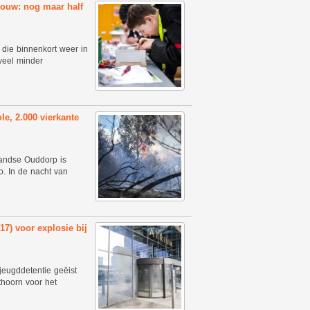
bouw: nog maar half
die binnenkort weer in
veel minder
e, 2.000 vierkante
landse Ouddorp is
o. In de nacht van
17) voor explosie bij
jeugddetentie geëist
thoorn voor het