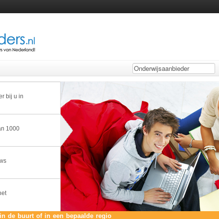
 bij u in
dan 1000
uws
het
in de buurt of in een bepaalde regio