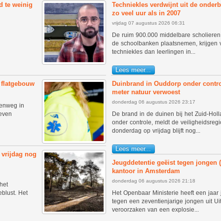
d te weinig
Techniekles verdwijnt uit de onder
zo veel uur als in 2007
vrijdag 07 augustus 2026 06:31
De ruim 900.000 middelbare scholieren 
de schoolbanken plaatsnemen, krijgen 
techniekles dan leerlingen in...
Lees meer...
flatgebouw
Duinbrand in Ouddorp onder control
meter natuur verwoest
donderdag 06 augustus 2026 23:17
renweg in
even
De brand in de duinen bij het Zuid-Hol
onder controle, meldt de veiligheidsregi
donderdag op vrijdag blijft nog...
Lees meer...
 vrijdag nog
Jeugddetentie geëist tegen jongen (
kantoor in Amsterdam
donderdag 06 augustus 2026 21:18
het
blust. Het
Het Openbaar Ministerie heeft een jaar 
tegen een zeventienjarige jongen uit Ui
veroorzaken van een explosie...