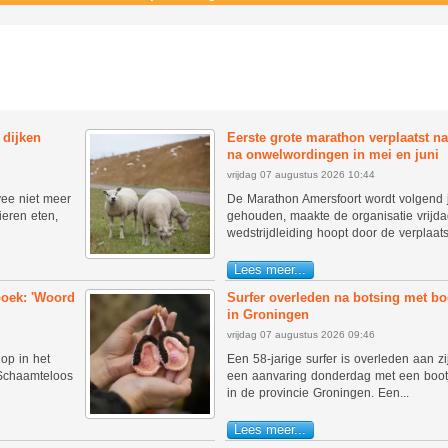
dijken
Eerste grote marathon verplaatst na
na onwelwordingen in mei en juni
vrijdag 07 augustus 2026 10:44
ee niet meer
De Marathon Amersfoort wordt volgend j
ieren eten,
gehouden, maakte de organisatie vrijd
wedstrijdleiding hoopt door de verplaatsi
Lees meer...
boek: 'Woord
Surfer overleden na botsing met bo
in Groningen
vrijdag 07 augustus 2026 09:46
op in het
Een 58-jarige surfer is overleden aan 
Schaamteloos
een aanvaring donderdag met een boot
in de provincie Groningen. Een...
Lees meer...