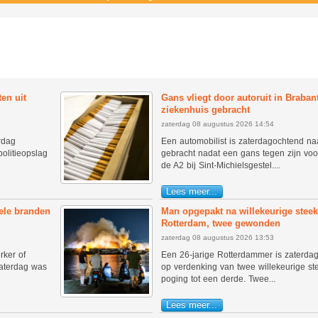
ten uit
Gans vliegt door autoruit in Braban
ziekenhuis gebracht
zaterdag 08 augustus 2026 14:54
rdag
Een automobilist is zaterdagochtend na
olitieopslag
gebracht nadat een gans tegen zijn voo
de A2 bij Sint-Michielsgestel....
Lees meer...
vele branden
Man opgepakt na willekeurige steekp
Rotterdam, twee gewonden
zaterdag 08 augustus 2026 13:53
rker of
Een 26-jarige Rotterdammer is zaterd
zaterdag was
op verdenking van twee willekeurige st
poging tot een derde. Twee...
Lees meer...