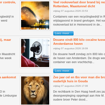
r controle,
Veel rookoverlast door brand bij rec
Rotterdam, Maastunnel dicht
vrijdag 07 augustus 2026 23:53
gbedrijf in
Containers van een recyclingbedrijf in 
l werd
vrijdagavond in brand gevlogen. Het vuu
rookoverlast tot in Heinenoord in de...
Lees meer...
ij, maar
Douane vindt 800 kilo cocaïne tuss
Amsterdamse haven
vrijdag 07 augustus 2026 19:09
 Maastricht
De douane heeft zondag zo'n 800 kilo 
alve week
de haven van Amsterdam. De drugs we
container van een vrachtschip...
Lees meer...
na aankomst
Zes jaar cel en tbs voor man die br
ouderlijk huis in Gouda
vrijdag 07 augustus 2026 17:08
O in
De rechtbank in Den Haag heeft zes jaar
 de Limburgse
dwangverpleging opgelegd aan Arie M. Hi
oudere broer Peter dood...