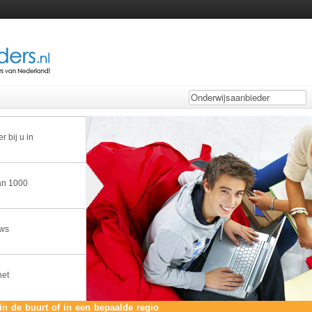
 bij u in
dan 1000
uws
het
in de buurt of in een bepaalde regio