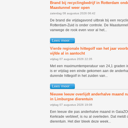
Brand bij recyclingbedrijf in Rotterdam onde
Maastunnel weer open
zaterdag 08 augustus 2026 06:42
De brand die vrijdagavond uitbrak bij een recyclin
Rotterdam-Zuid is onder controle. De Maastunne
vanwege de rook even voor al het...
Lees meer...
Vierde regionale hittegolf van het jaar voorb
vijfde al in aantocht
vrijdag 07 augustus 2026 22:35
Met een maximumtemperatuur van 24,1 graden in
is er vrijdag een einde gekomen aan de anderh
durende hittegolf in het zuiden van...
Lees meer...
Nieuwe leeuw overlijdt anderhalve maand 
in Limburgse dierentuin
vrijdag 07 augustus 2026 19:08
Een leeuw die pas anderhalve maand in GaiaZO
Kerkrade verbleef, is nu al overleden. Dat meldt
dierentuin. Het dier bleek deze week...