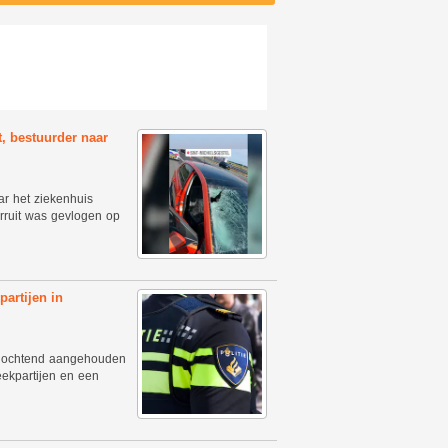
t, bestuurder naar
ar het ziekenhuis
rruit was gevlogen op
artijen in
agochtend aangehouden
eekpartijen en een