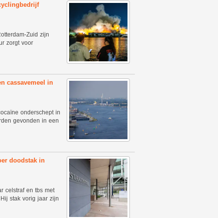
yclingbedrijf
Rotterdam-Zuid zijn
r zorgt voor
en cassavemeel in
cocaïne onderschept in
rden gevonden in een
oer doodstak in
 celstraf en tbs met
j stak vorig jaar zijn